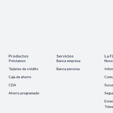
Productos
Servicios
La F
Préstamos
Banca empresa
Noso
Tarjetas de crédito
Banca persona
Info
Caja de ahorro
Comu
CDA
Sucur
Ahorro programado
Segu
Esta
Trime