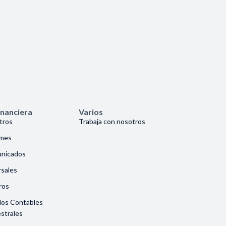
inanciera
Varios
tros
Trabaja con nosotros
rmes
nicados
sales
ros
dos Contables
strales