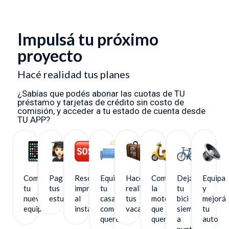
Impulsá tu próximo
proyecto
Hacé realidad tus planes
¿Sabías que podés abonar las cuotas de TU
préstamo y tarjetas de crédito sin costo de
comisión, y acceder a tu estado de cuenta desde
TU APP?​
Comprá
Pagá
Resolvé
Equipa
Hacé
Comprá
Dejá
Equipa
tu
tus
imprevistos
tu
realidad
la
tu
y
nuevo
estudios
al
casa
tus
moto
bici
mejorá
equipo
instante
como
vacaciones
que
siempre
tu
querés
querés
a
auto
punto