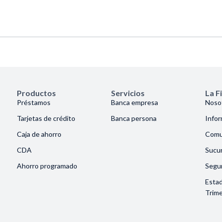
Productos
Servicios
La F
Préstamos
Banca empresa
Noso
Tarjetas de crédito
Banca persona
Info
Caja de ahorro
Comu
CDA
Sucur
Ahorro programado
Segu
Esta
Trime