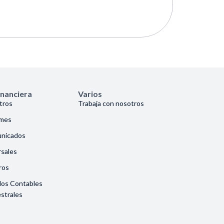
inanciera
Varios
tros
Trabaja con nosotros
rmes
nicados
sales
ros
dos Contables
strales