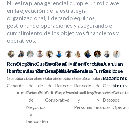
Nuestra plana gerencial cumple un rol clave
en la ejecución de la estrategia
organizacional, liderando equipos,
gestionando operaciones y asegurando el
cumplimiento de los objetivos financieros y
operativos.
René
Diego
Gino
Gustavo
Carolina
Rosa
Silvana
Dora
Teresita
Juan
Juan
Juan
Ibarra
Román
Aranda
Gamarra
Scappini
Caballero
Lombardo
Torales
Jara
Furman
Pablo
Jose
Bazan
Flores
Gerente
Gerente
Gerente
Gerente
Gerente
Gerente
Gerente
Gerente
Gerente
Gerente
Lobos
General
de
de
de
de
Banca
de
Banca
de
de
Gerente
Auditoría
Desarrollo
TI
Cultura
Empresas
Cobranzas
Minorista
Riesgos
Contabilidad
de
Gerente
de
Corporativa
y
y
Datos
de
Negocios
Personas
Finanzas
Operaci
e
Innovación