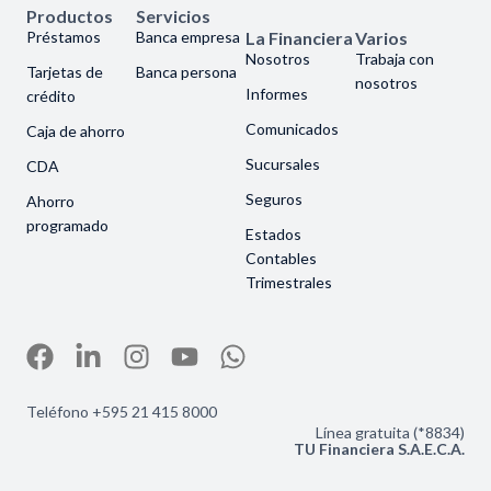
Productos
Servicios
Préstamos
Banca empresa
La Financiera
Varios
Nosotros
Trabaja con
Tarjetas de
Banca persona
nosotros
Informes
crédito
Comunicados
Caja de ahorro
Sucursales
CDA
Seguros
Ahorro
programado
Estados
Contables
Trimestrales
Teléfono +595 21 415 8000
Línea gratuita (*8834)
TU Financiera S.A.E.C.A.