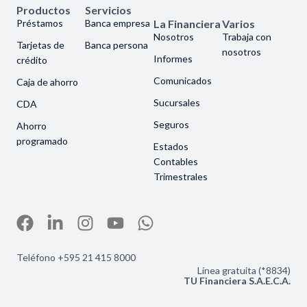
Productos
Servicios
Préstamos
Banca empresa
La Financiera
Varios
Nosotros
Trabaja con
Tarjetas de
Banca persona
nosotros
Informes
crédito
Comunicados
Caja de ahorro
Sucursales
CDA
Seguros
Ahorro
programado
Estados
Contables
Trimestrales
Teléfono +595 21 415 8000
Línea gratuita (*8834)
TU Financiera S.A.E.C.A.