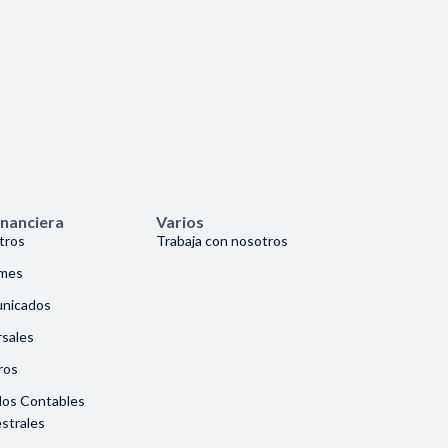
inanciera
Varios
tros
Trabaja con nosotros
rmes
nicados
sales
ros
dos Contables
strales