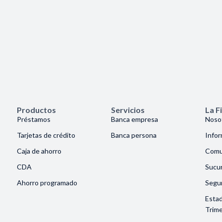
Productos
Servicios
La F
Préstamos
Banca empresa
Noso
Tarjetas de crédito
Banca persona
Info
Caja de ahorro
Comu
CDA
Sucur
Ahorro programado
Segu
Esta
Trime