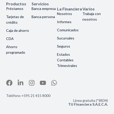
Productos
Servicios
Préstamos
Banca empresa
La Financiera
Varios
Nosotros
Trabaja con
Tarjetas de
Banca persona
nosotros
Informes
crédito
Comunicados
Caja de ahorro
Sucursales
CDA
Seguros
Ahorro
programado
Estados
Contables
Trimestrales
Teléfono +595 21 415 8000
Línea gratuita (*8834)
TU Financiera S.A.E.C.A.